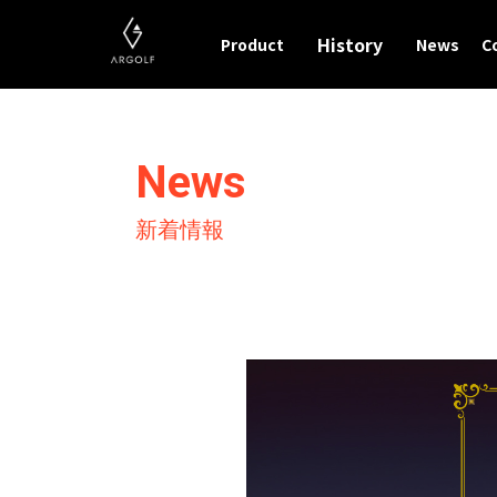
History
Product
News
C
News
新着情報