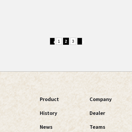
‹
1
2
3
›
Product
Company
History
Dealer
News
Teams