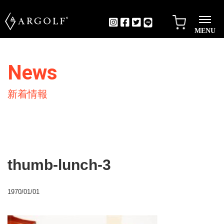
MENU
News
新着情報
thumb-lunch-3
1970/01/01